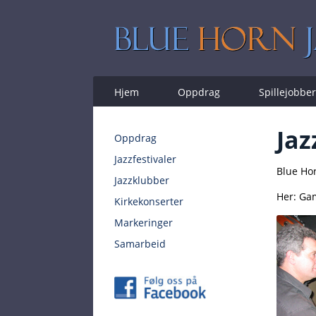
Hjem
Oppdrag
Spillejobber
Jaz
Oppdrag
Jazzfestivaler
Blue Hor
Jazzklubber
Her: Gam
Kirkekonserter
Markeringer
Samarbeid