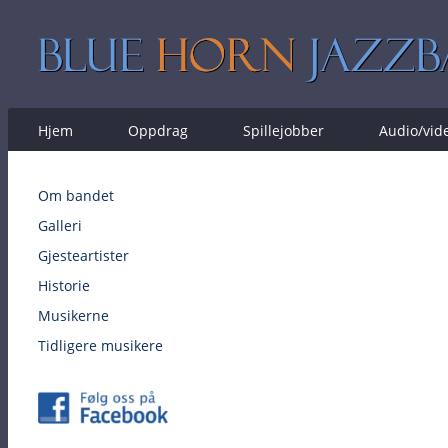
Hjem
Oppdrag
Spillejobber
Audio/vid
Om bandet
Galleri
Gjesteartister
Historie
Musikerne
Tidligere musikere